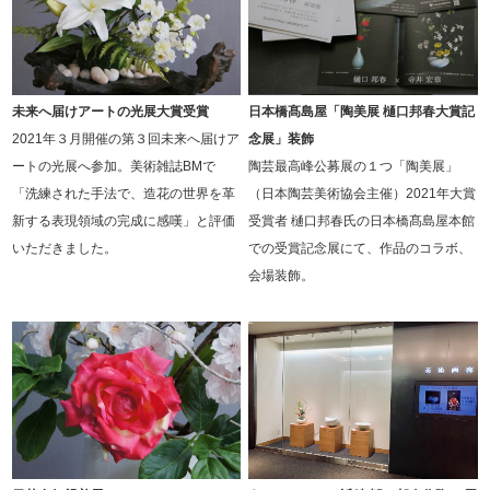
未来へ届けアートの光展大賞受賞
日本橋髙島屋「陶美展 樋口邦春大賞記
2021年３月開催の第３回未来へ届けア
念展」装飾
ートの光展へ参加。美術雑誌BMで
陶芸最高峰公募展の１つ「陶美展」
「洗練された手法で、造花の世界を革
（日本陶芸美術協会主催）2021年大賞
新する表現領域の完成に感嘆」と評価
受賞者 樋口邦春氏の日本橋髙島屋本館
いただきました。
での受賞記念展にて、作品のコラボ、
会場装飾。