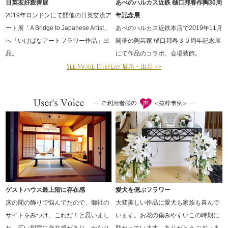
日英友好親善展
あべのハルカス近鉄 樋口邦春作陶30周
2019年ロンドンにて開催の日英交流ア
年記念展
ート展「A Bridge to Japanese Artist」
あべのハルカス近鉄本店で2019年11月
へ「いけばなアートフラワー作品」出
開催の陶芸家 樋口邦春３０周年記念展
品。
にて作品のコラボ、会場装飾。
See More Display 展示・出品 >>
ゲストハウス最上階に存在感
愛犬を偲ぶフラワー
床の間の飾りで悩んでたので、御社の
大変美しい作品に愛犬も家族も喜んで
サイトをみつけ、これだ！と思いまし
います。お花の傷みやすいこの時期に
た。広い和室に存在感があり、かなり
助かっています。ありがとうございま