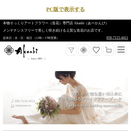
PC版で表示する
本物そっくりアートフラワー（造花）専門店 Akanbi（あーかんび）
メンテナンスフリーで美しく咲き続ける上質な造花のお店です。
050-7115-4411
定休日：水・日・祝日 （11時～17時営業）