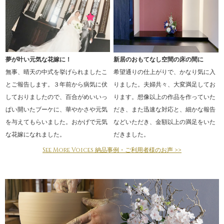
夢が叶い元気な花嫁に！
新居のおもてなし空間の床の間に
無事、晴天の中式を挙げられましたこ
希望通りの仕上がりで、かなり気に入
とご報告します。３年前から病気に伏
りました。夫婦共々、大変満足してお
しておりましたので、百合がめいいっ
ります。想像以上の作品を作っていた
ぱい開いたブーケに、華やかさや元気
だき、また迅速な対応と、細かな報告
を与えてもらいました。おかげで元気
などいただき、金額以上の満足をいた
な花嫁になれました。
だきました。
See More Voices 納品事例・ご利用者様のお声 >>