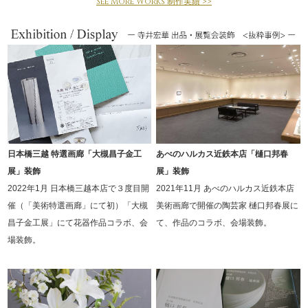
See More Works 制作実績 >>
日本橋三越 特選画廊「大槻昌子金工
あべのハルカス近鉄本店「樋口邦春
展」装飾
展」装飾
2022年1月 日本橋三越本店で３度目開
2021年11月 あべのハルカス近鉄本店
催（「美術特選画廊」にて初）「大槻
美術画廊で開催の陶芸家 樋口邦春展に
昌子金工展」にて花器作品コラボ、会
て、作品のコラボ、会場装飾。
場装飾。