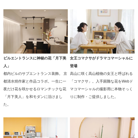
ビルエントランスに神秘の花「月下美
女王コマクサがドラマコマーシャルに
人」
登場
都内ビルのサブエントランス装飾。 京
高山に咲く高山植物の女王と呼ばれる
都清水焼作家と作品コラボ。一生に一
「コマクサ」。入手困難な花をWebド
夜だけ花を咲かせるロマンチックな花
マコマーシャルの撮影用に本物そっく
「月下美人」を和モダンに活けまし
りに制作・ご提供しました。
た。