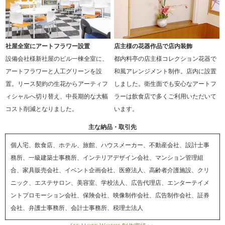
社屋全室にアートフラワー設置
店主様の花器作品で店内装飾
設備会社様新社屋のビル一棟全室に、
都内料亭の店主様コレクション花器で
アートフラワーと人工グリーンを設
和風アレンジメント制作。店内に設置
置。リース契約の生花からアーティフ
しました。衛生面でも安心なアートフ
ィシャルへ切り替え、中長期的な大幅
ラーは飲食店で多くご利用いただいて
コスト削減となりました。
います。
主な納品・取引先
個人宅、飲食店、ホテル、旅館、ハウスメーカー、不動産会社、設計士事
務所、一級建築士事務所、インテリアデザイン会社、マンション管理組
合、家具販売会社、イベント企画会社、医療法人、高齢者介護施設、クリ
ニック、エステサロン、美容室、学校法人、広告代理店、エンターテイメ
ントプロモーション会社、保険会社、映像制作会社、広告制作会社、証券
会社、弁護士事務所、会計士事務所、税理士法人