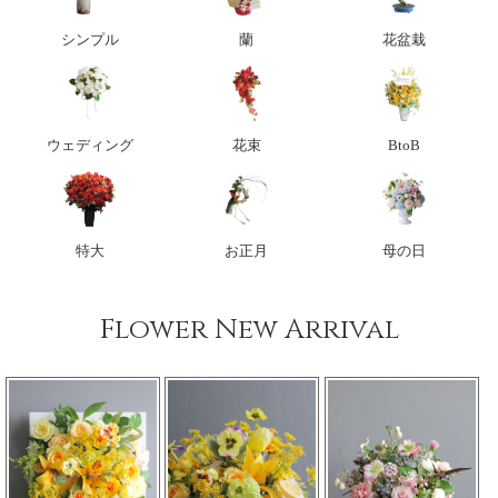
シンプル
蘭
花盆栽
ウェディング
花束
BtoB
特大
お正月
母の日
Flower New Arrival