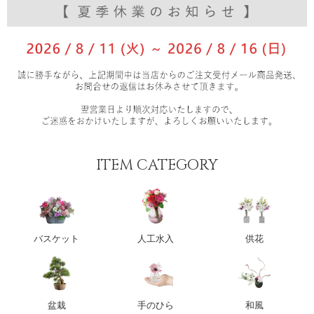
ITEM CATEGORY
バスケット
人工水入
供花
盆栽
手のひら
和風