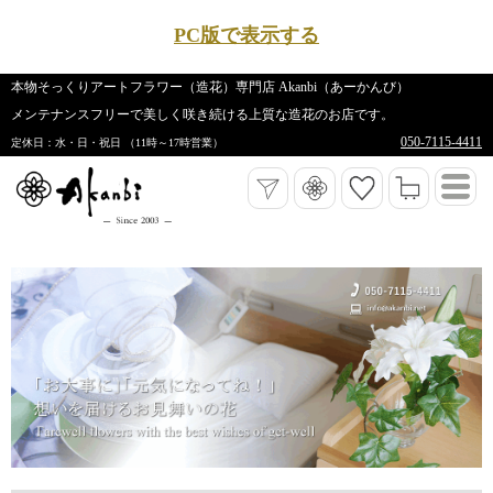
PC版で表示する
本物そっくりアートフラワー（造花）専門店 Akanbi（あーかんび）
メンテナンスフリーで美しく咲き続ける上質な造花のお店です。
050-7115-4411
定休日：水・日・祝日 （11時～17時営業）