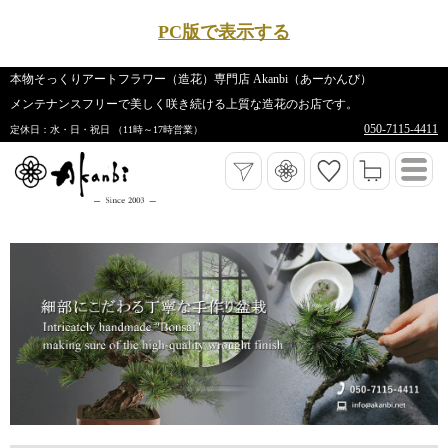
PC版で表示する
本物そっくりアートフラワー（造花）専門店 Akanbi（あーかんび）
メンテナンスフリーで美しく咲き続ける上質な造花のお店です。
050-7115-4411
定休日：水・日・祝日 （11時～17時営業）