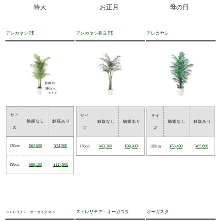
特大
お正月
母の日
アレカヤシ PE
アレカヤシ株立 PE
アレカヤシ
サイ
サイ
サイ
触媒なし
触媒あり
触媒なし
触媒あり
触媒なし
触媒あり
ズ
ズ
ズ
130cm
¥62,600
¥74,500
170cm
¥83,300
¥98,900
180cm
¥55,400
¥65,600
180cm
¥99,100
¥117,900
ストレリチア・オーガスタ
オーガスタ
ストレリチア・オーガスタ MIX