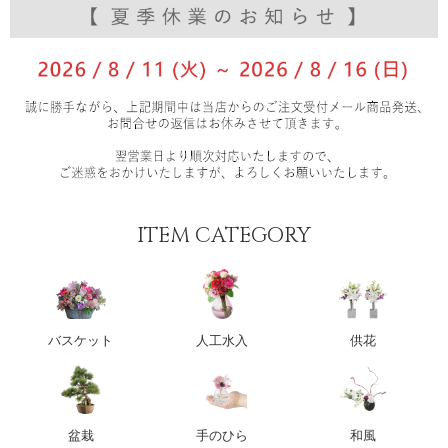
ITEM CATEGORY
バスケット
人工水入
供花
盆栽
手のひら
和風