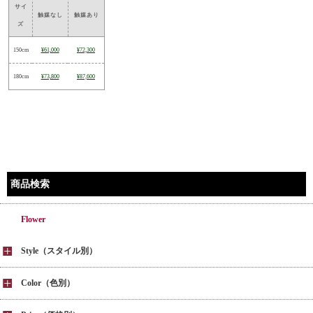
サイ
触媒なし
触媒あり
ズ
150cm
¥61,000
¥72,300
180cm
¥73,800
¥87,600
商品検索
Flower
Style（スタイル別）
Color（色別）