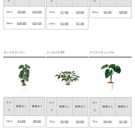
ズ
ズ
ズ
140cm
¥92,600
¥110,300
70cm
¥17,400
¥20,600
140cm
¥41,300
¥48,800
160cm
¥106,000
¥126,300
110cm
¥31,600
¥37,300
モンステラバイン
クッカバラ DX
クワズイモ シングル
サイ
サイ
サイ
触媒なし
触媒あり
触媒なし
触媒あり
触媒なし
触媒あり
ズ
ズ
ズ
150cm
¥74,900
¥89,000
70cm
¥51,800
¥61,900
70cm
¥18,100
¥21,300