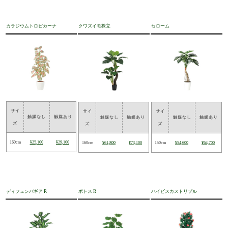
カラジウムトロピカーナ
クワズイモ株立
セローム
サイ
サイ
サイ
触媒なし
触媒あり
触媒なし
触媒あり
触媒なし
触媒あり
ズ
ズ
ズ
160cm
¥25,100
¥29,100
160cm
¥61,800
¥73,100
150cm
¥54,600
¥64,700
ディフェンバギア R
ポトス R
ハイビスカストリプル