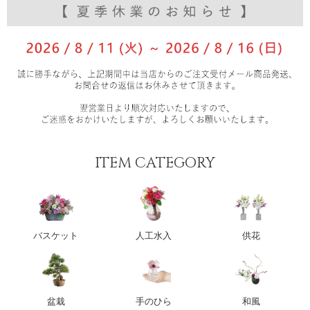
ITEM CATEGORY
バスケット
人工水入
供花
盆栽
手のひら
和風