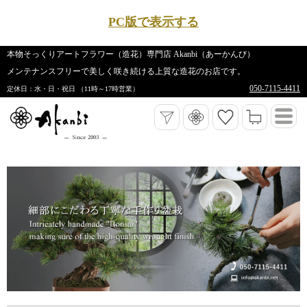
PC版で表示する
本物そっくりアートフラワー（造花）専門店 Akanbi（あーかんび）
メンテナンスフリーで美しく咲き続ける上質な造花のお店です。
050-7115-4411
定休日：水・日・祝日 （11時～17時営業）