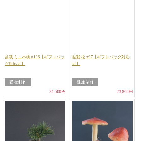
盆栽 ミニ林檎 #136【ギフトバッ
盆栽 松 #97【ギフトバッグ対応
グ対応可】
可】
31,500円
23,800円