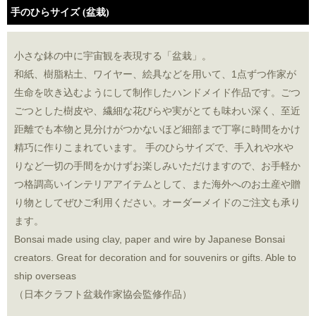
手のひらサイズ (盆栽)
小さな鉢の中に宇宙観を表現する「盆栽」。
和紙、樹脂粘土、ワイヤー、絵具などを用いて、1点ずつ作家が
生命を吹き込むようにして制作したハンドメイド作品です。ごつ
ごつとした樹皮や、繊細な花びらや実がとても味わい深く、至近
距離でも本物と見分けがつかないほど細部まで丁寧に時間をかけ
精巧に作りこまれています。 手のひらサイズで、手入れや水や
りなど一切の手間をかけずお楽しみいただけますので、お手軽か
つ格調高いインテリアアイテムとして、また海外へのお土産や贈
り物としてぜひご利用ください。オーダーメイドのご注文も承り
ます。
Bonsai made using clay, paper and wire by Japanese Bonsai
creators. Great for decoration and for souvenirs or gifts. Able to
ship overseas
（日本クラフト盆栽作家協会監修作品）