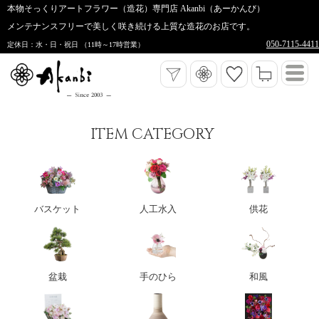
本物そっくりアートフラワー（造花）専門店 Akanbi（あーかんび）
メンテナンスフリーで美しく咲き続ける上質な造花のお店です。
050-7115-4411
定休日：水・日・祝日 （11時～17時営業）
ITEM CATEGORY
バスケット
人工水入
供花
盆栽
手のひら
和風