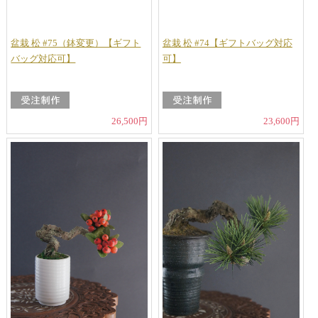
盆栽 松 #75（鉢変更）【ギフト
盆栽 松 #74【ギフトバッグ対応
バッグ対応可】
可】
26,500円
23,600円