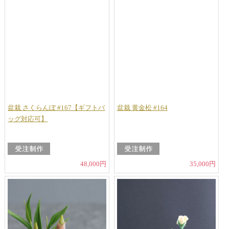
盆栽 さくらんぼ #167【ギフトバ
盆栽 黄金松 #164
ッグ対応可】
48,000円
35,000円