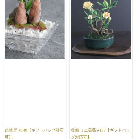
盆栽 筍 #148【ギフトバッグ対応
盆栽 ミニ薔薇 #137【ギフトバッ
可】
グ対応可】