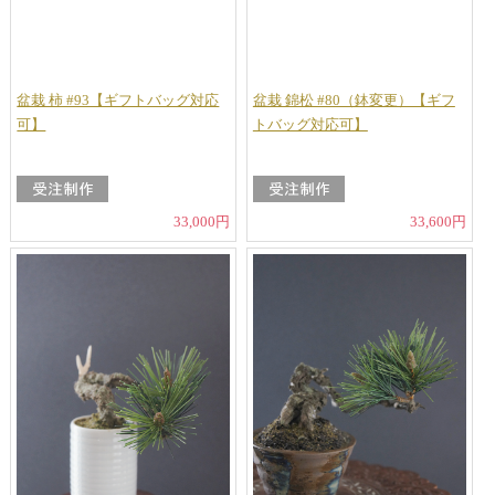
盆栽 柿 #93【ギフトバッグ対応
盆栽 錦松 #80（鉢変更）【ギフ
可】
トバッグ対応可】
33,000円
33,600円