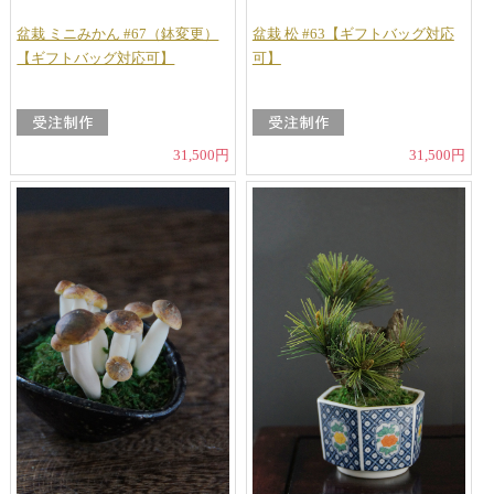
盆栽 ミニみかん #67（鉢変更）
盆栽 松 #63【ギフトバッグ対応
【ギフトバッグ対応可】
可】
31,500円
31,500円