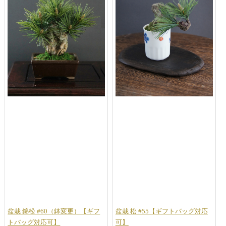
盆栽 錦松 #60（鉢変更）【ギフ
盆栽 松 #55【ギフトバッグ対応
トバッグ対応可】
可】