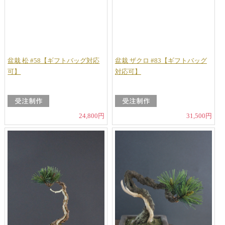
盆栽 松 #58【ギフトバッグ対応
盆栽 ザクロ #83【ギフトバッグ
可】
対応可】
24,800円
31,500円