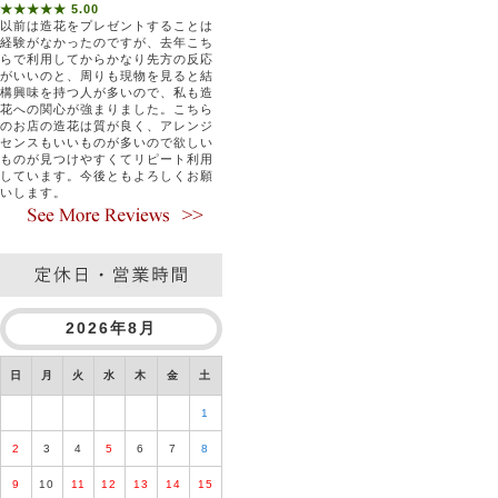
★★★★★ 5.00
以前は造花をプレゼントすることは
経験がなかったのですが、去年こち
らで利用してからかなり先方の反応
がいいのと、周りも現物を見ると結
構興味を持つ人が多いので、私も造
花への関心が強まりました。こちら
のお店の造花は質が良く、アレンジ
センスもいいものが多いので欲しい
ものが見つけやすくてリピート利用
しています。今後ともよろしくお願
いします。
2026年8月
日
月
火
水
木
金
土
1
2
3
4
5
6
7
8
9
10
11
12
13
14
15