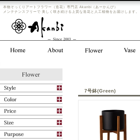
本物そっくりアートフラワー（造花）専門店 Akanbi（あーかんび）
メンテナンスフリーで 美しく咲き続ける上質な造花と人工植物をお届けします。
7号鉢(Green)