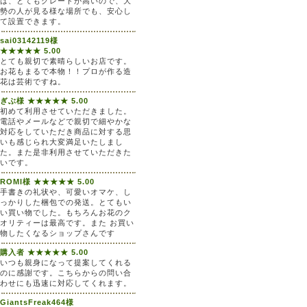
は、とてもグレードが高いので、大
勢の人が見る様な場所でも、安心し
て設置できます。
sai03142119様
★★★★★ 5.00
とても親切で素晴らしいお店です。
お花もまるで本物！！プロが作る造
花は芸術ですね。
ぎぶ様 ★★★★★ 5.00
初めて利用させていただきました。
電話やメールなどで親切で細やかな
対応をしていただき商品に対する思
いも感じられ大変満足いたしまし
た。また是非利用させていただきた
いです。
ROMI様 ★★★★★ 5.00
手書きの礼状や、可愛いオマケ、し
っかりした梱包での発送。とてもい
い買い物でした。もちろんお花のク
オリティーは最高です。また お買い
物したくなるショップさんです
購入者 ★★★★★ 5.00
いつも親身になって提案してくれる
のに感謝です。こちらからの問い合
わせにも迅速に対応してくれます。
GiantsFreak464様