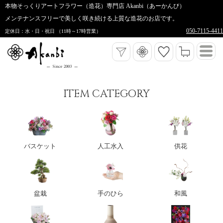
本物そっくりアートフラワー（造花）専門店 Akanbi（あーかんび）
メンテナンスフリーで美しく咲き続ける上質な造花のお店です。
050-7115-4411
定休日：水・日・祝日 （11時～17時営業）
ITEM CATEGORY
バスケット
人工水入
供花
盆栽
手のひら
和風