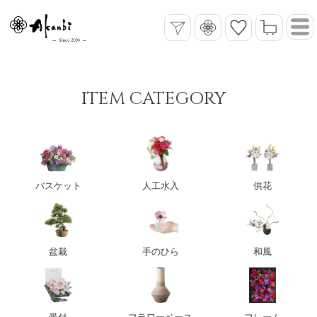
ITEM CATEGORY
バスケット
人工水入
供花
盆栽
手のひら
和風