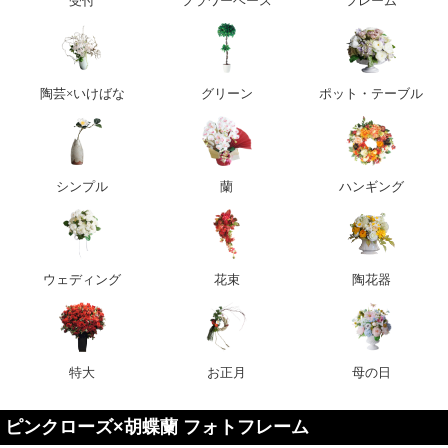
受付
フラワーベース
フレーム
陶芸×いけばな
グリーン
ポット・テーブル
シンプル
蘭
ハンギング
ウェディング
花束
陶花器
特大
お正月
母の日
ピンクローズ×胡蝶蘭 フォトフレーム