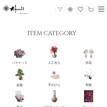
ITEM CATEGORY
バスケット
人工水入
供花
盆栽
手のひら
和風