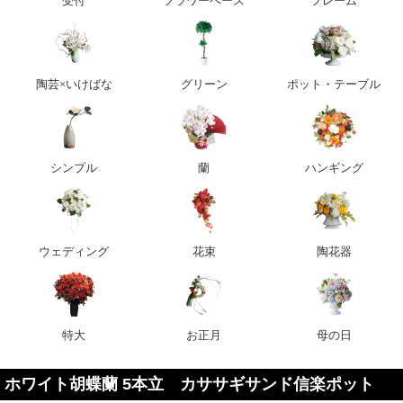
受付
フラワーベース
フレーム
陶芸×いけばな
グリーン
ポット・テーブル
シンプル
蘭
ハンギング
ウェディング
花束
陶花器
特大
お正月
母の日
ホワイト胡蝶蘭 5本立 カササギサンド信楽ポット