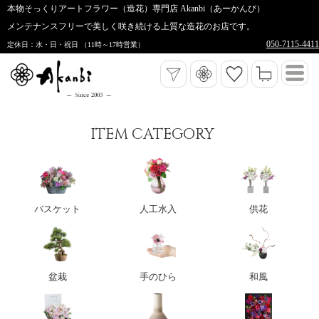
本物そっくりアートフラワー（造花）専門店 Akanbi（あーかんび）
メンテナンスフリーで美しく咲き続ける上質な造花のお店です。
050-7115-4411
定休日：水・日・祝日 （11時～17時営業）
ITEM CATEGORY
バスケット
人工水入
供花
盆栽
手のひら
和風