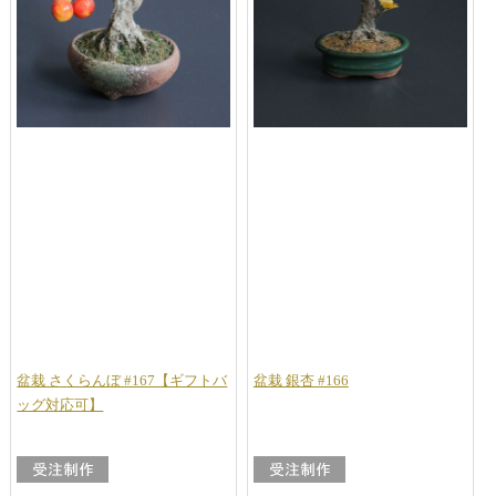
盆栽 さくらんぼ #167【ギフトバ
盆栽 銀杏 #166
ッグ対応可】