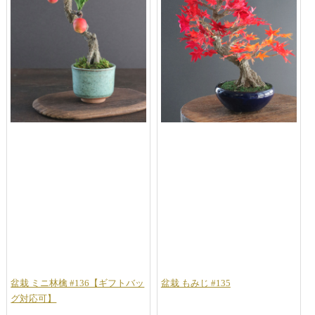
盆栽 ミニ林檎 #136【ギフトバッ
盆栽 もみじ #135
グ対応可】