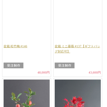
盆栽 松竹梅 #146
盆栽 ミニ薔薇 #137【ギフトバッ
グ対応可】
48,000円
43,600円