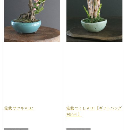
盆栽 サツキ #132
盆栽 つくし #131【ギフトバッグ
対応可】