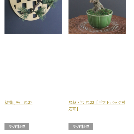
壁掛け松 #127
盆栽 ビワ #122【ギフトバッグ対
応可】