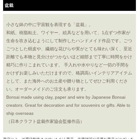
盆栽
小さな鉢の中に宇宙観を表現する「盆栽」。
和紙、樹脂粘土、ワイヤー、絵具などを用いて、1点ずつ作家が
生命を吹き込むようにして制作したハンドメイド作品です。ごつ
ごつとした樹皮や、繊細な花びらや実がとても味わい深く、至近
距離でも本物と見分けがつかないほど細部まで丁寧に時間をかけ
精巧に作りこまれています。 手入れや水やりなど一切の手間を
かけずお楽しみいただけますので、格調高いインテリアアイテム
として、また海外へのお土産や贈り物としてぜひご利用くださ
い。オーダーメイドのご注文も承ります。
Bonsai made using clay, paper and wire by Japanese Bonsai
creators. Great for decoration and for souvenirs or gifts. Able to
ship overseas
（日本クラフト盆栽作家協会監修作品）