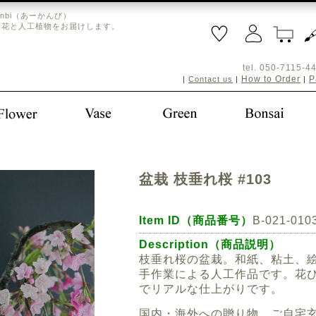
nbi（あーかんび）
造花と人工植物をお届けします。
tel. 050-711
How to Order
P
|
Contact us
|
|
盆栽 枝垂れ桜 #103
Item ID（商品番号）
B-021-010
Description（商品説明）
枝垂れ桜の盆栽。和紙、粘土、
手作業による人工作品です。花
でリアルな仕上がりです。
国内・海外への贈り物、ご自宅