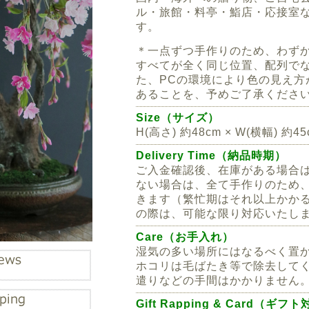
ル・旅館・料亭・鮨店・応接室
す。
＊一点ずつ手作りのため、わず
すべてが全く同じ位置、配列で
た、PCの環境により色の見え方
あることを、予めご了承くださ
Size（サイズ）
H(高さ) 約48cm × W(横幅) 約45
Delivery Time（納品時期）
ご入金確認後、在庫がある場合
ない場合は、全て手作りのため、
きます（繁忙期はそれ以上かか
の際は、可能な限り対応いたし
Care（お手入れ）
湿気の多い場所にはなるべく置
ホコリは毛ばたき等で除去して
遣りなどの手間はかかりません
Gift Rapping & Card（ギフ