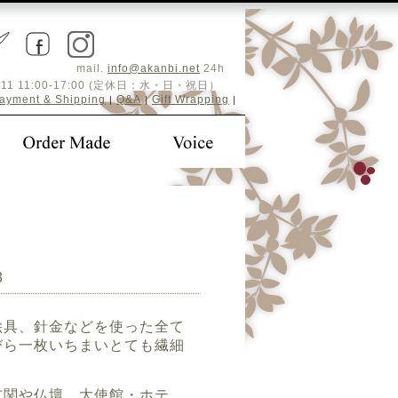
mail.
info@akanbi.net
24h
5-4411 11:00-17:00 (定休日：水・日・祝日）
ayment & Shipping
Q&A
Gift Wrapping
|
|
|
3
絵具、針金などを使った全て
びら一枚いちまいとても繊細
玄関や仏壇、大使館・ホテ