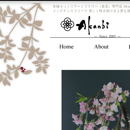
本物そっくりアートフラワー（造花）専門店 Aka
メンテナンスフリーで 美しく咲き続ける上質な