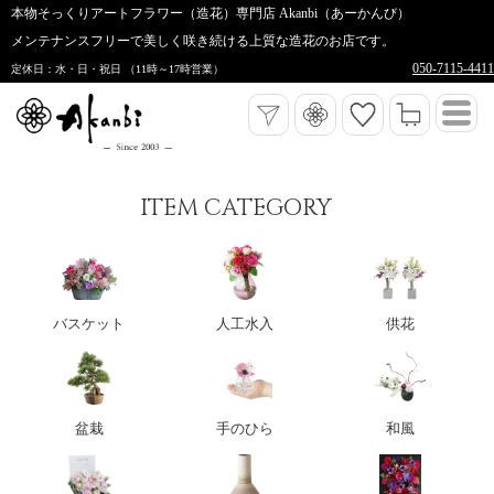
本物そっくりアートフラワー（造花）専門店 Akanbi（あーかんび）
メンテナンスフリーで美しく咲き続ける上質な造花のお店です。
050-7115-4411
定休日：水・日・祝日 （11時～17時営業）
ITEM CATEGORY
バスケット
人工水入
供花
盆栽
手のひら
和風