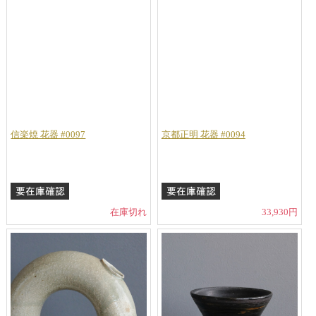
信楽焼 花器 #0097
京都正明 花器 #0094
在庫切れ
33,930円