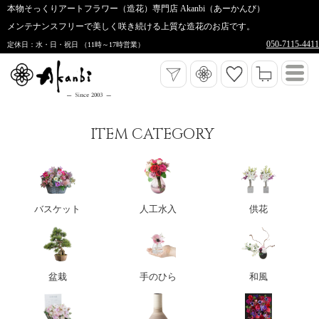
本物そっくりアートフラワー（造花）専門店 Akanbi（あーかんび）
メンテナンスフリーで美しく咲き続ける上質な造花のお店です。
050-7115-4411
定休日：水・日・祝日 （11時～17時営業）
ITEM CATEGORY
バスケット
人工水入
供花
盆栽
手のひら
和風