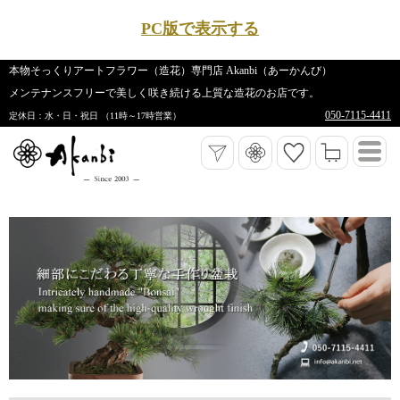
PC版で表示する
本物そっくりアートフラワー（造花）専門店 Akanbi（あーかんび）
メンテナンスフリーで美しく咲き続ける上質な造花のお店です。
050-7115-4411
定休日：水・日・祝日 （11時～17時営業）