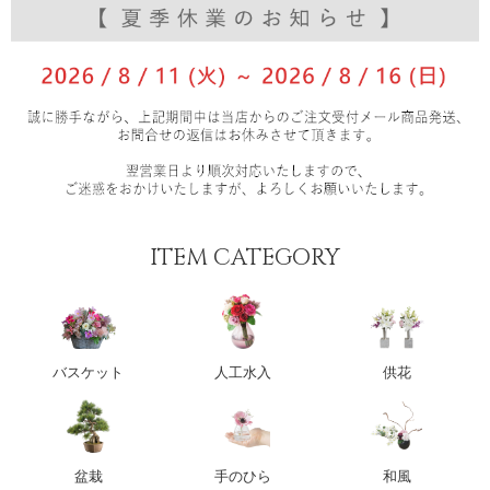
ITEM CATEGORY
バスケット
人工水入
供花
盆栽
手のひら
和風