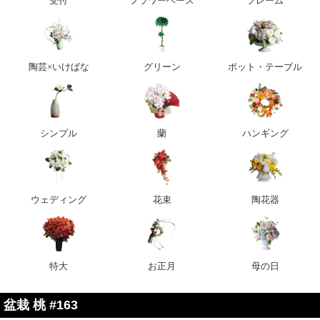
受付
フラワーベース
フレーム
陶芸×いけばな
グリーン
ポット・テーブル
シンプル
蘭
ハンギング
ウェディング
花束
陶花器
特大
お正月
母の日
盆栽 桃 #163