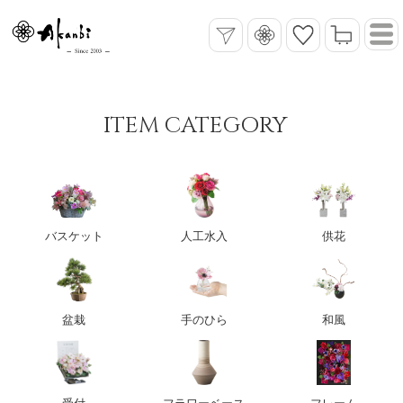
ITEM CATEGORY
バスケット
人工水入
供花
盆栽
手のひら
和風