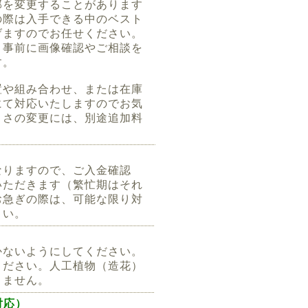
部を変更することがあります
の際は入手できる中のベスト
げますのでお任せください。
、事前に画像確認やご相談を
す。
置や組み合わせ、または在庫
にて対応いたしますのでお気
きさの変更には、別途追加料
。
なりますので、ご入金確認
いただきます（繁忙期はそれ
お急ぎの際は、可能な限り対
さい。
かないようにしてください。
ください。人工植物（造花）
りません。
ト対応）