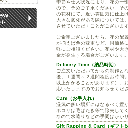
季節や仕入状況により、花の一
ので、予めご了承ください。そ
の花材にて、近い雰囲気に仕上
大きな変化がある際については
させていただくことがございま
ご希望ございましたら、花の配
が揃えば色の変更など、同価格
軽にご相談ください。花材や大
金が発生する場合がございます
Delivery Time（納品時期）
ご注文いただいてからの制作と
後、１週間～２週間程度お時間
以上かかることがあります）。
応いたしますのでお知らせくだ
Care（お手入れ）
湿気の多い場所にはなるべく置
ホコリは毛ばたき等で除去して
なので水遣りなどの手間はかか
Gift Rapping & Card（ギフ