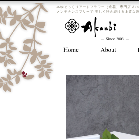
本物そっくりアートフラワー（造花）専門店 Aka
メンテナンスフリーで 美しく咲き続ける上質な