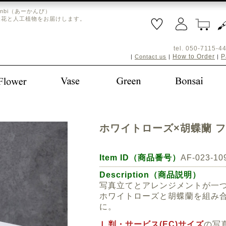
nbi（あーかんび）
造花と人工植物をお届けします。
tel. 050-711
How to Order
P
|
Contact us
|
|
ホワイトローズ×胡蝶蘭 
Item ID
（商品番号）
AF-023-10
Description（商品説明）
写真立てとアレンジメントが一
ホワイトローズと胡蝶蘭を組み
に。
Ｌ判・サービス(EC)サイズ
の写