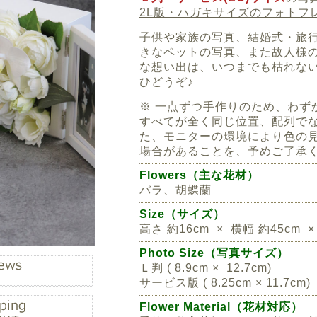
2L版・ハガキサイズのフォトフ
子供や家族の写真、結婚式・旅
きなペットの写真、また故人様
な想い出は、いつまでも枯れな
ひどうぞ♪
※ 一点ずつ手作りのため、わず
すべてが全く同じ位置、配列で
た、モニターの環境により色の
場合があることを、予めご了承
Flowers（主な花材）
バラ、胡蝶蘭
Size（サイズ）
高さ 約16cm × 横幅 約45cm ×
Photo Size（写真サイズ）
Ｌ判 ( 8.9cm × 12.7cm)
サービス版
( 8.25cm × 11.7cm)
Flower Material（花材対応）