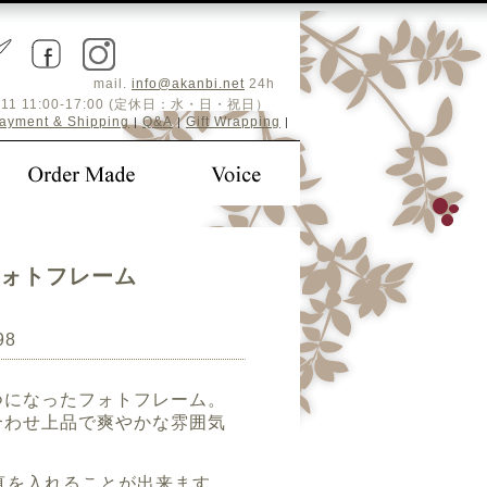
mail.
info@akanbi.net
24h
5-4411 11:00-17:00 (定休日：水・日・祝日）
ayment & Shipping
Q&A
Gift Wrapping
|
|
|
フォトフレーム
98
つになったフォトフレーム。
合わせ上品で爽やかな雰囲気
真を入れることが出来ます。