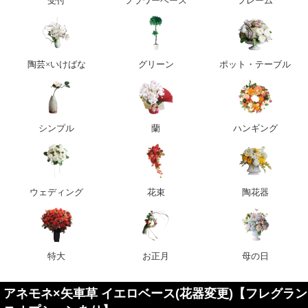
受付
フラワーベース
フレーム
陶芸×いけばな
グリーン
ポット・テーブル
シンプル
蘭
ハンギング
ウェディング
花束
陶花器
特大
お正月
母の日
アネモネ×矢車草 イエロベース(花器変更)【フレグラン