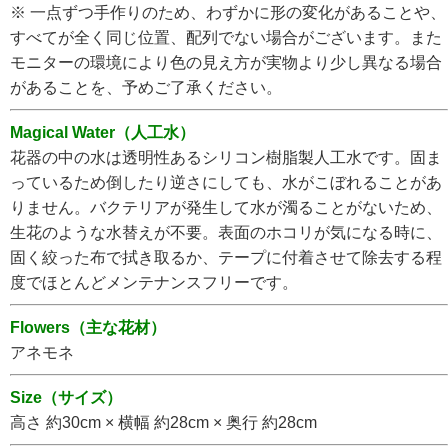
※ 一点ずつ手作りのため、わずかに形の変化があることや、
すべてが全く同じ位置、配列でない場合がございます。また
モニターの環境により色の見え方が実物より少し異なる場合
があることを、予めご了承ください。
Magical Water（人工水）
花器の中の水は透明性あるシリコン樹脂製人工水です。固ま
っているため倒したり逆さにしても、水がこぼれることがあ
りません。バクテリアが発生して水が濁ることがないため、
生花のような水替えが不要。表面のホコリが気になる時に、
固く絞った布で拭き取るか、テープに付着させて除去する程
度でほとんどメンテナンスフリーです。
Flowers（主な花材）
アネモネ
Size（サイズ）
高さ 約30cm × 横幅 約28cm × 奥行 約28cm