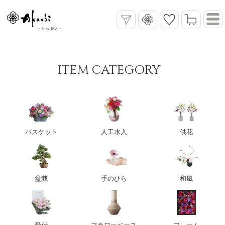
ITEM CATEGORY
バスケット
人工水入
供花
盆栽
手のひら
和風