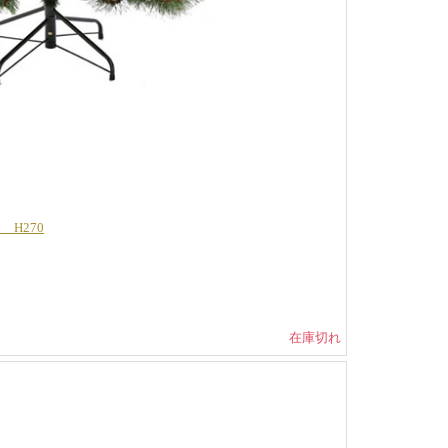
H270
在庫切れ