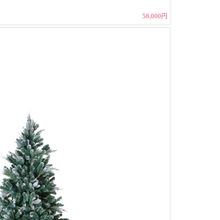
58,000円