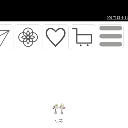
050-7115-4411
供花