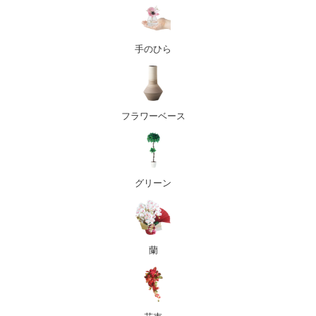
手のひら
フラワーベース
グリーン
蘭