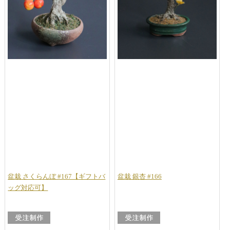
盆栽 さくらんぼ #167【ギフトバ
盆栽 銀杏 #166
ッグ対応可】