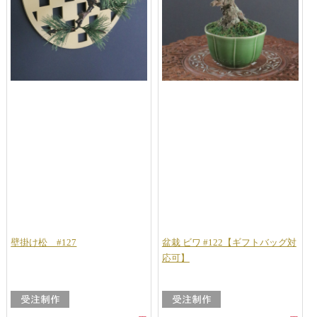
壁掛け松 #127
盆栽 ビワ #122【ギフトバッグ対
応可】