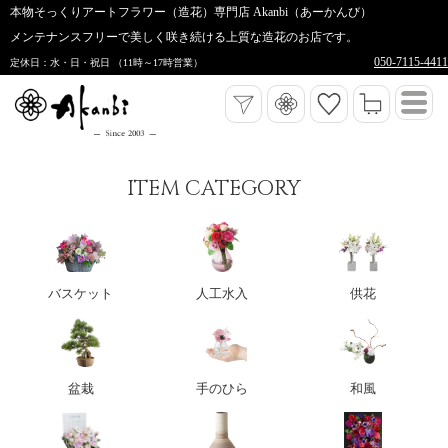
本物そっくりアートフラワー（造花）専門店 Akanbi（あーかんび）
メンテナンスフリーで美しく咲き続ける上質な造花のお店です。
050-7115-4411
定休日：水・日・祝日 （11時～17時営業）
ITEM CATEGORY
バスケット
人工水入
供花
盆栽
手のひら
和風