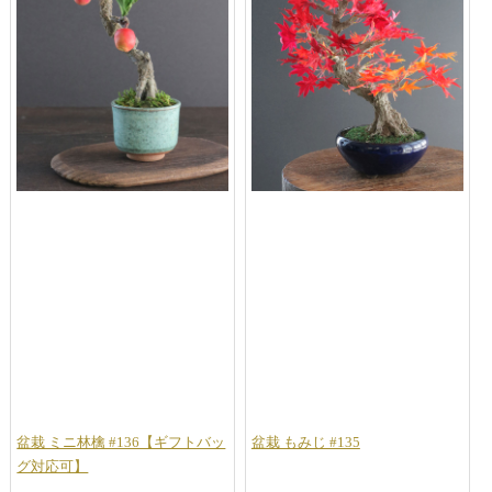
盆栽 ミニ林檎 #136【ギフトバッ
盆栽 もみじ #135
グ対応可】