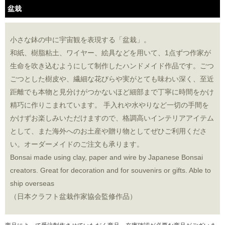
盆栽
小さな鉢の中に宇宙観を表現する「盆栽」。
和紙、樹脂粘土、ワイヤー、絵具などを用いて、1点ずつ作家が
生命を吹き込むようにして制作したハンドメイド作品です。ごつ
ごつとした樹皮や、繊細な花びらや実がとても味わい深く、至近
距離でも本物と見分けがつかないほど細部まで丁寧に時間をかけ
精巧に作りこまれています。 手入れや水やりなど一切の手間を
かけずお楽しみいただけますので、格調高いインテリアアイテム
として、また海外へのお土産や贈り物としてぜひご利用くださ
い。オーダーメイドのご注文も承ります。
Bonsai made using clay, paper and wire by Japanese Bonsai
creators. Great for decoration and for souvenirs or gifts. Able to
ship overseas
（日本クラフト盆栽作家協会監修作品）