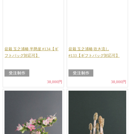
盆栽 玉之浦椿 半懸崖 #134【ギ
盆栽 玉之浦椿 吹き流し
フトバッグ対応可】
#133【ギフトバッグ対応可】
38,000円
38,000円