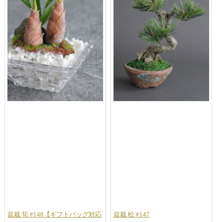
盆栽 筍 #148【ギフトバッグ対応
盆栽 松 #147