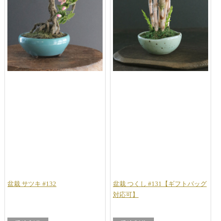
盆栽 サツキ #132
盆栽 つくし #131【ギフトバッグ
対応可】