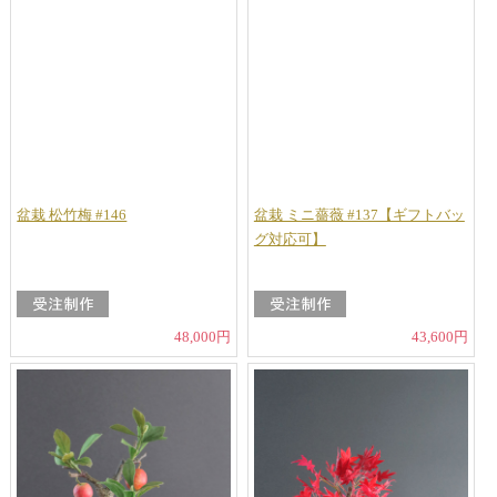
盆栽 松竹梅 #146
盆栽 ミニ薔薇 #137【ギフトバッ
グ対応可】
48,000円
43,600円