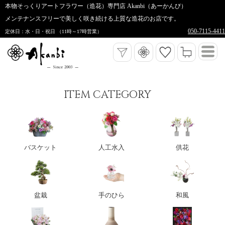
本物そっくりアートフラワー（造花）専門店 Akanbi（あーかんび）
メンテナンスフリーで美しく咲き続ける上質な造花のお店です。
050-7115-4411
定休日：水・日・祝日 （11時～17時営業）
ITEM CATEGORY
バスケット
人工水入
供花
盆栽
手のひら
和風