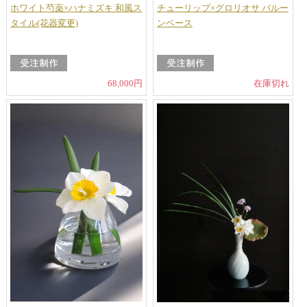
ホワイト芍薬×ハナミズキ 和風ス
チューリップ×グロリオサ バルー
タイル(花器変更)
ンベース
68,000円
在庫切れ