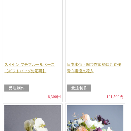
スイセン プチフルールベース
日本水仙 × 陶芸作家 樋口邦春作
【ギフトバッグ対応可】
青白磁流文花入
8,300円
121,500円