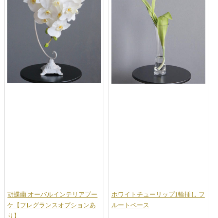
胡蝶蘭 オーバルインテリアブー
ホワイトチューリップ1輪挿し フ
ケ【フレグランスオプションあ
ルートベース
り】