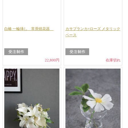
白椿 一輪挿し 常滑焼花器
カサブランカ×ローズ メタリック
ベース
22,800円
在庫切れ