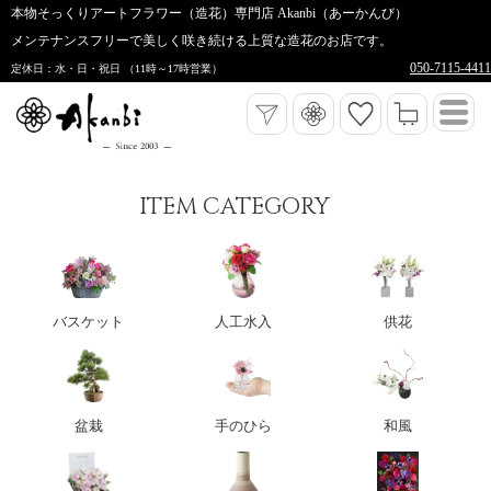
本物そっくりアートフラワー（造花）専門店 Akanbi（あーかんび）
メンテナンスフリーで美しく咲き続ける上質な造花のお店です。
050-7115-4411
定休日：水・日・祝日 （11時～17時営業）
ITEM CATEGORY
バスケット
人工水入
供花
盆栽
手のひら
和風