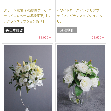
グリーン紫陽花×胡蝶蘭ブーケ エ
ホワイトローズ インテリアブー
ースイエロベース(花器変更)【フ
ケ【フレグランスオプションあ
レグランスオプションあり】
り】
88,000円
63,600円