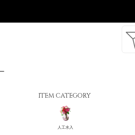
ITEM CATEGORY
人工水入