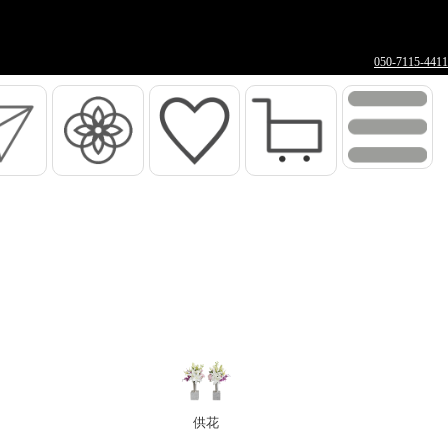
050-7115-4411
供花