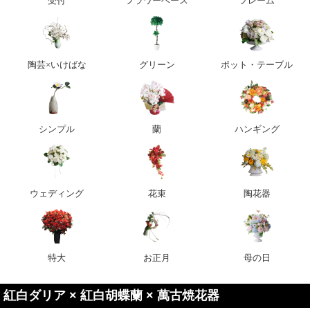
受付
フラワーベース
フレーム
陶芸×いけばな
グリーン
ポット・テーブル
シンプル
蘭
ハンギング
ウェディング
花束
陶花器
特大
お正月
母の日
紅白ダリア × 紅白胡蝶蘭 × 萬古焼花器