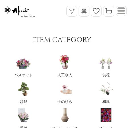
ITEM CATEGORY
バスケット
人工水入
供花
盆栽
手のひら
和風