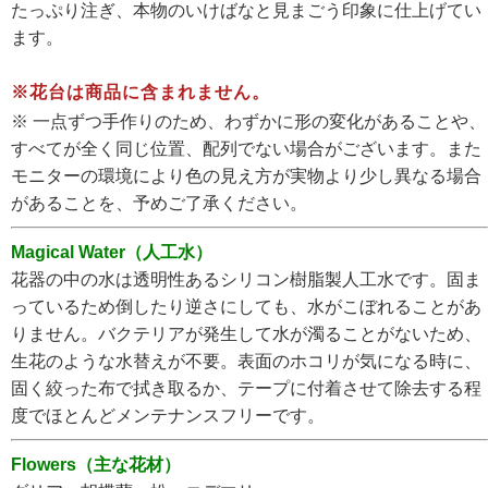
たっぷり注ぎ、本物のいけばなと見まごう印象に仕上げてい
ます。
※花台は商品に含まれません。
※ 一点ずつ手作りのため、わずかに形の変化があることや、
すべてが全く同じ位置、配列でない場合がございます。また
モニターの環境により色の見え方が実物より少し異なる場合
があることを、予めご了承ください。
Magical Water（人工水）
花器の中の水は透明性あるシリコン樹脂製人工水です。固ま
っているため倒したり逆さにしても、水がこぼれることがあ
りません。バクテリアが発生して水が濁ることがないため、
生花のような水替えが不要。表面のホコリが気になる時に、
固く絞った布で拭き取るか、テープに付着させて除去する程
度でほとんどメンテナンスフリーです。
Flowers（主な花材）