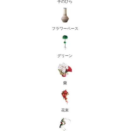
手のひら
フラワーベース
グリーン
蘭
花束