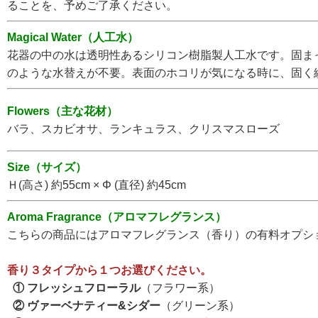
ることを、予めご了承ください。
Magical Water（人工水）
花器の中の水は透明性あるシリコン樹脂製人工水です。固ま
のような水替えが不要。表面のホコリが気になる時に、固く
Flowers（主な花材）
バラ、スカビオサ、ランキュラス、
クリスマスローズ
Size（サイズ）
Ｈ(高さ) 約55cm ×
Φ
(直径) 約45cm
Aroma Fragrance（アロマフレグランス）
こちらの商品にはアロマフレグランス（香り）の有料オプシ
香り３タイプから１つお選びください。
① フレッシュフローラル
（フラワー系）
② ヴァーベナティー&シダー
（グリーン系）