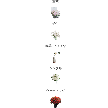
盆栽
受付
陶芸×いけばな
シンプル
ウェディング