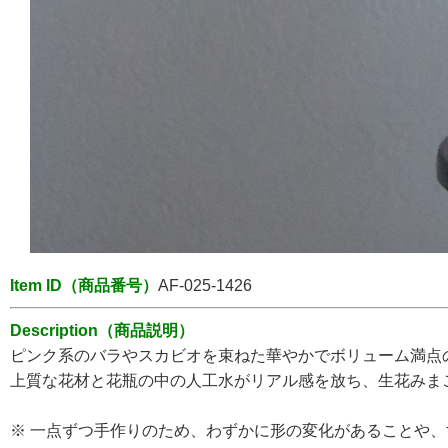
Item ID（商品番号）
AF-
025-1426
Description（商品説明）
ピンク系のバラやスカビオを束ねた華やかでボリューム満点
上質な花材と花瓶の中の人工水がリアル感を放ち、生花みま
※ 一点ずつ手作りのため、わずかに形の変化があることや