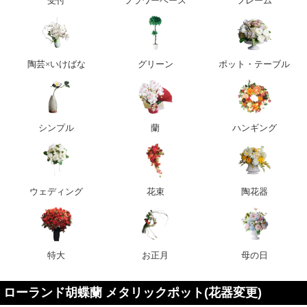
受付
フラワーベース
フレーム
陶芸×いけばな
グリーン
ポット・テーブル
シンプル
蘭
ハンギング
ウェディング
花束
陶花器
特大
お正月
母の日
ローランド胡蝶蘭 メタリックポット(花器変更)