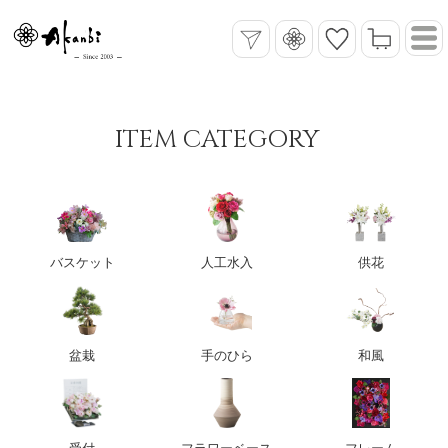
ITEM CATEGORY
バスケット
人工水入
供花
盆栽
手のひら
和風