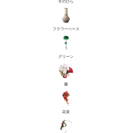
手のひら
フラワーベース
グリーン
蘭
花束