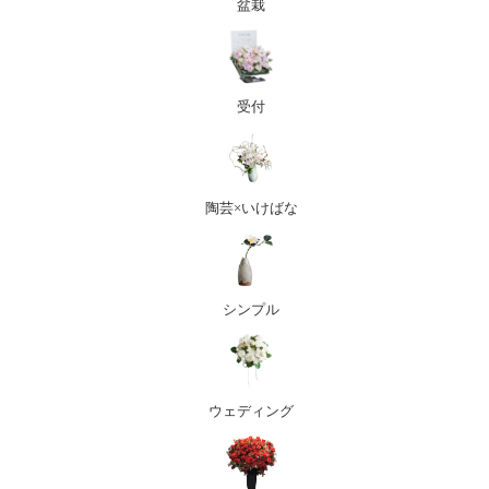
盆栽
受付
陶芸×いけばな
シンプル
ウェディング