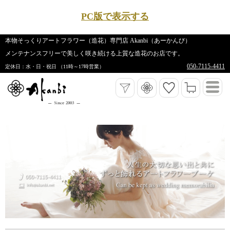
PC版で表示する
本物そっくりアートフラワー（造花）専門店 Akanbi（あーかんび）
メンテナンスフリーで美しく咲き続ける上質な造花のお店です。
050-7115-4411
定休日：水・日・祝日 （11時～17時営業）