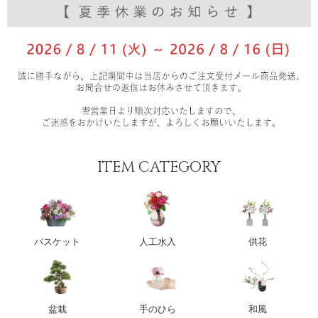
ITEM CATEGORY
バスケット
人工水入
供花
盆栽
手のひら
和風