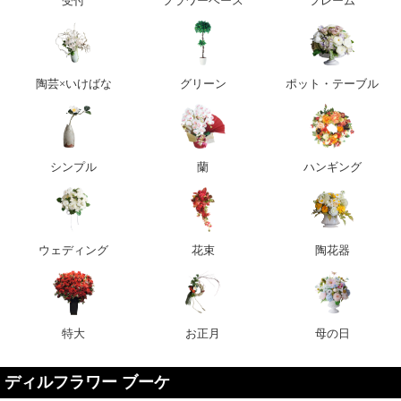
受付
フラワーベース
フレーム
陶芸×いけばな
グリーン
ポット・テーブル
シンプル
蘭
ハンギング
ウェディング
花束
陶花器
特大
お正月
母の日
ディルフラワー ブーケ