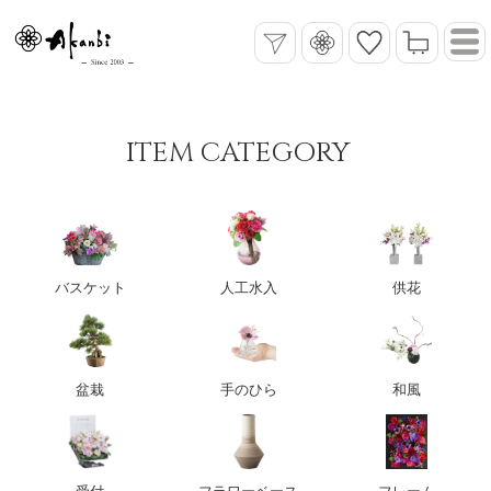
ITEM CATEGORY
バスケット
人工水入
供花
盆栽
手のひら
和風