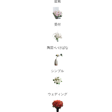
盆栽
受付
陶芸×いけばな
シンプル
ウェディング