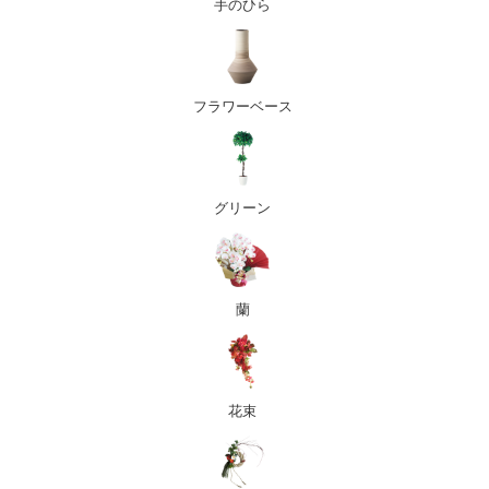
手のひら
フラワーベース
グリーン
蘭
花束