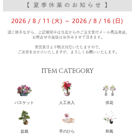
ITEM CATEGORY
バスケット
人工水入
供花
盆栽
手のひら
和風