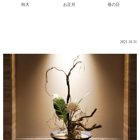
特大
お正月
母の日
都内ビルエントランスに神秘の花「月下美人」和モダンスタイル
（アートフラワー／造花）
2021.10.31