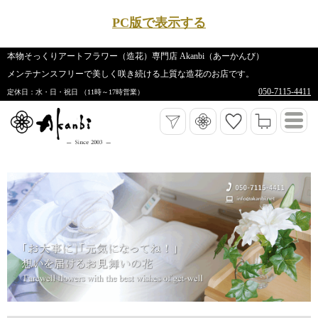
PC版で表示する
本物そっくりアートフラワー（造花）専門店 Akanbi（あーかんび）
メンテナンスフリーで美しく咲き続ける上質な造花のお店です。
050-7115-4411
定休日：水・日・祝日 （11時～17時営業）