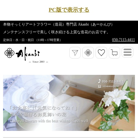
PC版で表示する
本物そっくりアートフラワー（造花）専門店 Akanbi（あーかんび）
メンテナンスフリーで美しく咲き続ける上質な造花のお店です。
050-7115-4411
定休日：水・日・祝日 （11時～17時営業）