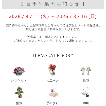
ITEM CATEGORY
バスケット
人工水入
供花
盆栽
手のひら
和風