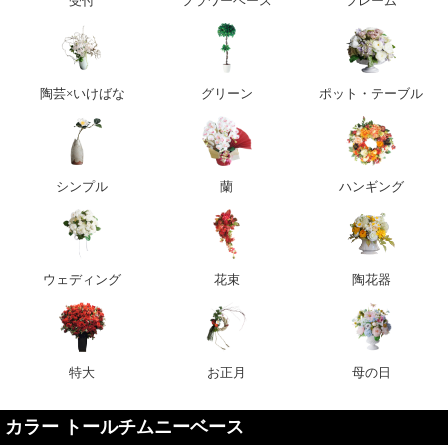
受付
フラワーベース
フレーム
陶芸×いけばな
グリーン
ポット・テーブル
シンプル
蘭
ハンギング
ウェディング
花束
陶花器
特大
お正月
母の日
カラー トールチムニーベース