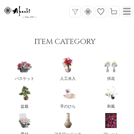
ITEM CATEGORY
バスケット
人工水入
供花
盆栽
手のひら
和風