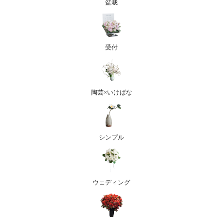
盆栽
受付
陶芸×いけばな
シンプル
ウェディング