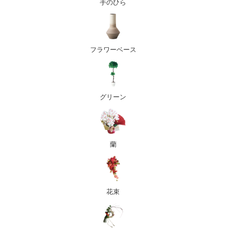
手のひら
フラワーベース
グリーン
蘭
花束