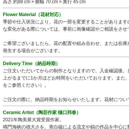
高さ 約88 cm × 横幅 70 cm × 奥行 45 cm
Flower Material（花材対応）
季節や仕入状況により、花の一部を変更することがあります
な変化がある際については、事前に画像確認やご相談をさせ
ご希望ございましたら、花の配置や組み合わせ、または在庫
発生する場合がございます。
Delivery Time（納品時期）
ご注文いただいてからの制作となりますので、入金確認後、
上がるまでに1か月ほどお時間をいただいております。また
をご参照ください）。
ご注文の際に、納品時期をお知らせいたします。花材につい
Ceramic Artist（陶芸作家 樋口邦春）
2021年陶美展大賞受賞作家。
鳴門海峡の雄大さを、青白磁による流文や鎬の作品を中心に