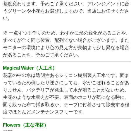
都度変わります。予めご了承ください。アレンジメントに合
うグリーンや小花をお選びしますので、当店にお任せくださ
い。
※ 一点ずつ手作りのため、わずかに形の変化があることや、
すべてが全く同じ位置、配列でない場合がございます。また
モニターの環境により色の見え方が実物より少し異なる場合
があることを、予めご了承ください。
Magical Water（人工水）
花器の中の水は透明性あるシリコン樹脂製人工水です。固ま
っているため倒したり逆さにしても、水がこぼれることがあ
りません。バクテリアが発生して水が濁ることがないため、
生花のような水替えが不要。表面のホコリが気になる時に、
固く絞った布で拭き取るか、テープに付着させて除去する程
度でほとんどメンテナンスフリーです。
Flowers（主な花材）