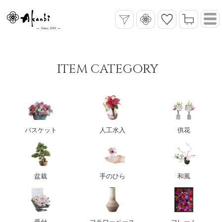
ITEM CATEGORY
バスケット
人工水入
供花
盆栽
手のひら
和風