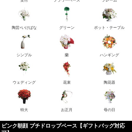
受付
フラワーベース
フレーム
陶芸×いけばな
グリーン
ポット・テーブル
シンプル
蘭
ハンギング
ウェディング
花束
陶花器
特大
お正月
母の日
ピンク朝顔 プチドロップベース【ギフトバッグ対応