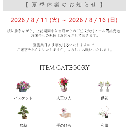
ITEM CATEGORY
バスケット
人工水入
供花
盆栽
手のひら
和風