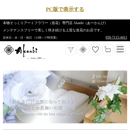
PC版で表示する
本物そっくりアートフラワー（造花）専門店 Akanbi（あーかんび）
メンテナンスフリーで美しく咲き続ける上質な造花のお店です。
050-7115-4411
定休日：水・日・祝日 （11時～17時営業）