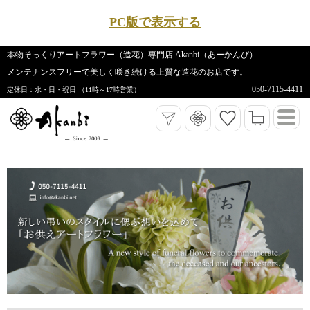
PC版で表示する
本物そっくりアートフラワー（造花）専門店 Akanbi（あーかんび）
メンテナンスフリーで美しく咲き続ける上質な造花のお店です。
050-7115-4411
定休日：水・日・祝日 （11時～17時営業）