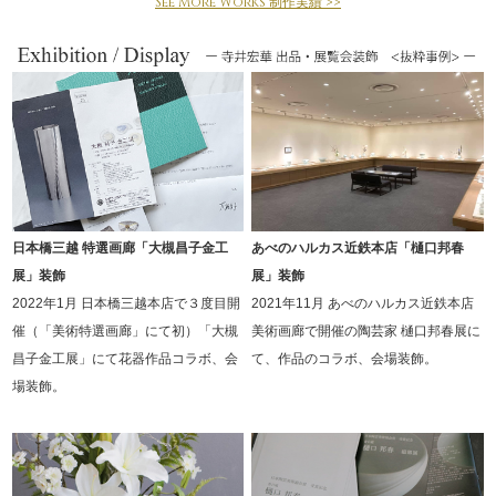
See More Works 制作実績 >>
日本橋三越 特選画廊「大槻昌子金工
あべのハルカス近鉄本店「樋口邦春
展」装飾
展」装飾
2022年1月 日本橋三越本店で３度目開
2021年11月 あべのハルカス近鉄本店
催（「美術特選画廊」にて初）「大槻
美術画廊で開催の陶芸家 樋口邦春展に
昌子金工展」にて花器作品コラボ、会
て、作品のコラボ、会場装飾。
場装飾。