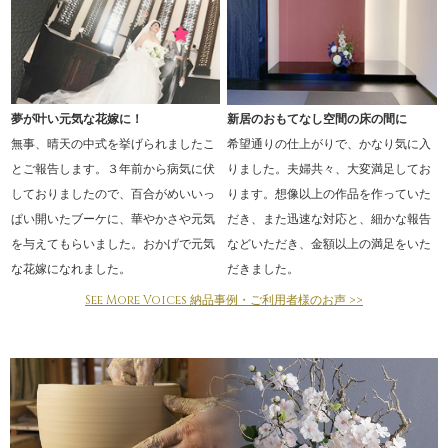
夢が叶い元気な花嫁に！
新居のおもてなし空間の床の間に
無事、晴天の中式を挙げられましたこ
希望通りの仕上がりで、かなり気に入
とご報告します。３年前から病気に伏
りました。夫婦共々、大変満足してお
しておりましたので、百合がめいいっ
ります。想像以上の作品を作っていた
ぱい開いたブーケに、華やかさや元気
だき、また迅速な対応と、細かな報告
を与えてもらいました。おかげで元気
などいただき、金額以上の満足をいた
な花嫁になれました。
だきました。
See More Voices 納品事例・ご利用者様のお声 >>