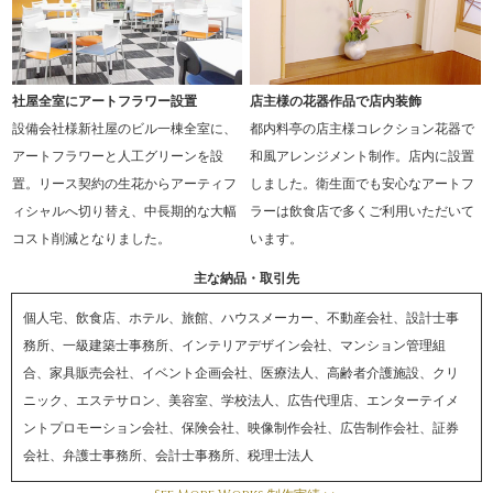
社屋全室にアートフラワー設置
店主様の花器作品で店内装飾
設備会社様新社屋のビル一棟全室に、
都内料亭の店主様コレクション花器で
アートフラワーと人工グリーンを設
和風アレンジメント制作。店内に設置
置。リース契約の生花からアーティフ
しました。衛生面でも安心なアートフ
ィシャルへ切り替え、中長期的な大幅
ラーは飲食店で多くご利用いただいて
コスト削減となりました。
います。
主な納品・取引先
個人宅、飲食店、ホテル、旅館、ハウスメーカー、不動産会社、設計士事
務所、一級建築士事務所、インテリアデザイン会社、マンション管理組
合、家具販売会社、イベント企画会社、医療法人、高齢者介護施設、クリ
ニック、エステサロン、美容室、学校法人、広告代理店、エンターテイメ
ントプロモーション会社、保険会社、映像制作会社、広告制作会社、証券
会社、弁護士事務所、会計士事務所、税理士法人