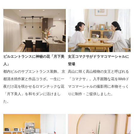
ビルエントランスに神秘の花「月下美
女王コマクサがドラマコマーシャルに
人」
登場
都内ビルのサブエントランス装飾。 京
高山に咲く高山植物の女王と呼ばれる
都清水焼作家と作品コラボ。一生に一
「コマクサ」。入手困難な花をWebド
夜だけ花を咲かせるロマンチックな花
マコマーシャルの撮影用に本物そっく
「月下美人」を和モダンに活けまし
りに制作・ご提供しました。
た。