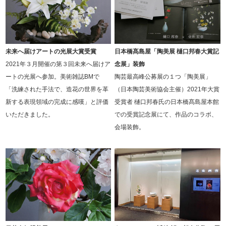
未来へ届けアートの光展大賞受賞
日本橋髙島屋「陶美展 樋口邦春大賞記
2021年３月開催の第３回未来へ届けア
念展」装飾
ートの光展へ参加。美術雑誌BMで
陶芸最高峰公募展の１つ「陶美展」
「洗練された手法で、造花の世界を革
（日本陶芸美術協会主催）2021年大賞
新する表現領域の完成に感嘆」と評価
受賞者 樋口邦春氏の日本橋髙島屋本館
いただきました。
での受賞記念展にて、作品のコラボ、
会場装飾。