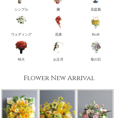
シンプル
蘭
花盆栽
ウェディング
花束
BtoB
特大
お正月
母の日
Flower New Arrival