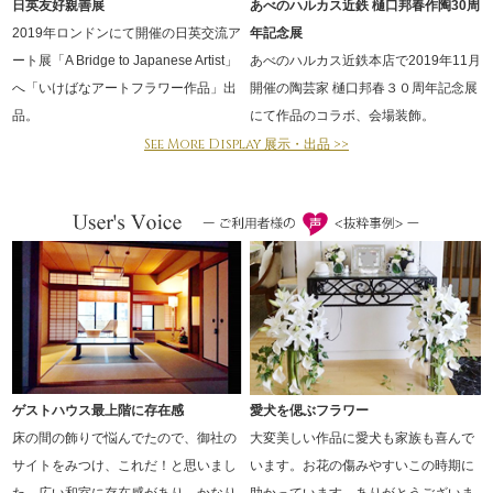
日英友好親善展
あべのハルカス近鉄 樋口邦春作陶30周
2019年ロンドンにて開催の日英交流ア
年記念展
ート展「A Bridge to Japanese Artist」
あべのハルカス近鉄本店で2019年11月
へ「いけばなアートフラワー作品」出
開催の陶芸家 樋口邦春３０周年記念展
品。
にて作品のコラボ、会場装飾。
See More Display 展示・出品 >>
ゲストハウス最上階に存在感
愛犬を偲ぶフラワー
床の間の飾りで悩んでたので、御社の
大変美しい作品に愛犬も家族も喜んで
サイトをみつけ、これだ！と思いまし
います。お花の傷みやすいこの時期に
た。広い和室に存在感があり、かなり
助かっています。ありがとうございま