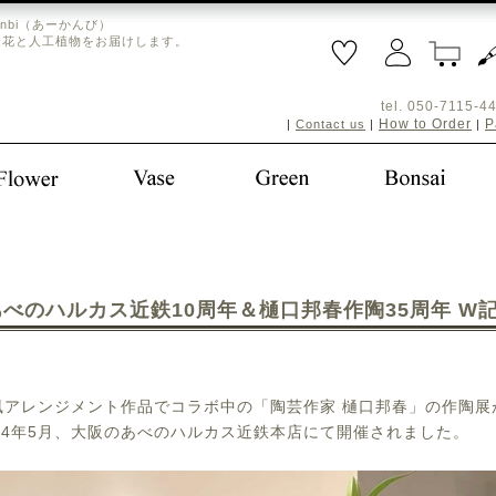
nbi（あーかんび）
造花と人工植物をお届けします。
tel. 050-711
How to Order
P
|
Contact us
|
|
あべのハルカス近鉄10周年＆樋口邦春作陶35周年 W
風アレンジメント作品でコラボ中の「陶芸作家 樋口邦春」の作陶展
024年5月、大阪のあべのハルカス近鉄本店にて開催されました。