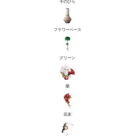
手のひら
フラワーベース
グリーン
蘭
花束