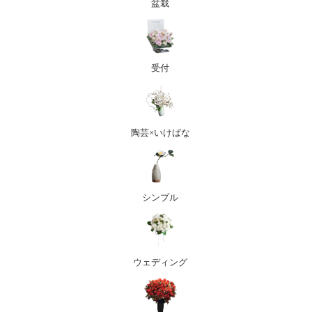
盆栽
受付
陶芸×いけばな
シンプル
ウェディング