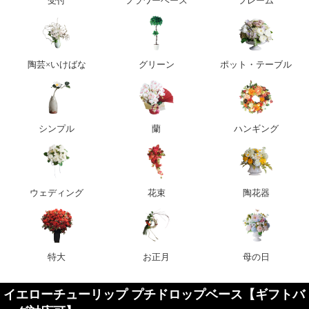
受付
フラワーベース
フレーム
陶芸×いけばな
グリーン
ポット・テーブル
シンプル
蘭
ハンギング
ウェディング
花束
陶花器
特大
お正月
母の日
イエローチューリップ プチドロップベース【ギフトバ