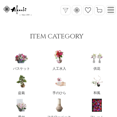
ITEM CATEGORY
バスケット
人工水入
供花
盆栽
手のひら
和風