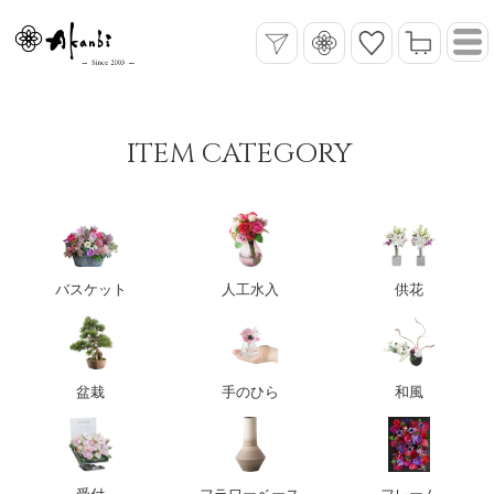
ITEM CATEGORY
バスケット
人工水入
供花
盆栽
手のひら
和風