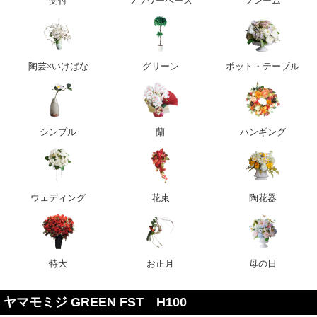
受付
フラワーベース
フレーム
陶芸×いけばな
グリーン
ポット・テーブル
シンプル
蘭
ハンギング
ウェディング
花束
陶花器
特大
お正月
母の日
ヤマモミジ GREEN FST H100