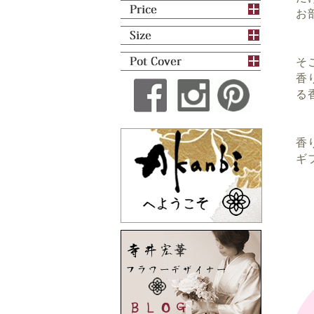
お
そ
香
る
香
ギ