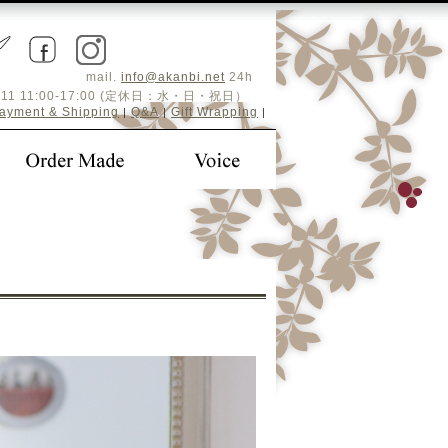
mail.
info@akanbi.net
24h
5-4411 11:00-17:00 (定休日：水・日・祝日）
ayment & Shipping
Q&A
Gift Wrapping
|
|
|