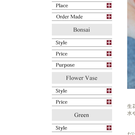
生
水
だ