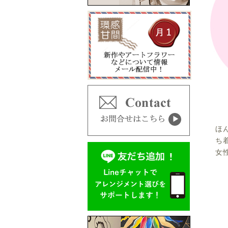
ほ
ち
女