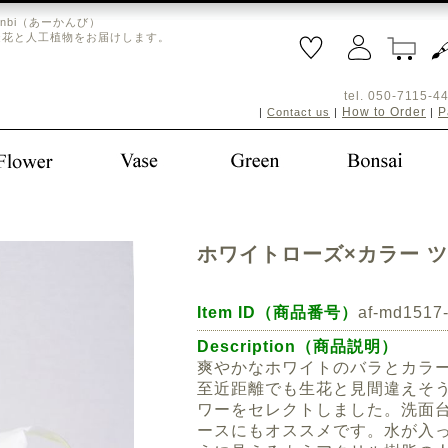
nbi（あーかんび）
造花と人工植物をお届けします。
tel. 050-711
How to Order
P
|
Contact us
|
|
ホワイトローズ×カラー 
Item ID（商品番号）
af-md1517
Description（商品説明）
爽やかなホワイトのバラとカラ
至近距離でも生花と見間違えそ
ワーをセレクトしました。洗面
ースにもオススメです。水が入