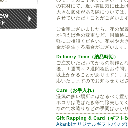
の花材にて、近い雰囲気に仕上
大きな変化がある際については
させていただくことがございま
ご希望ございましたら、花の配
が揃えば色の変更など、同価格
軽にご相談ください。花材や大
金が発生する場合がございます
Delivery Time（納品時期）
ご注文いただいてからの制作と
後、１週間～２週間程度お時間
以上かかることがあります）。
応いたしますのでお知らせくだ
Care（お手入れ）
湿気の多い場所にはなるべく置
ホコリは毛ばたき等で除去して
なので水遣りなどの手間はかか
Gift Rapping & Card（ギフ
Akanbiオリジナルギフトバッグ