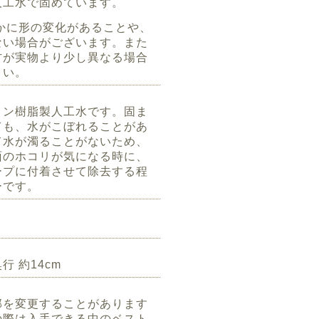
人工水で固めています。
かに形の変化があることや、
ない場合がございます。また
方が実物より少し異なる場合
さい。
コン樹脂製人工水です。固ま
ても、水がこぼれることがあ
て水が濁ることがないため、
面のホコリが気になる時に、
ープに付着させて除去する程
ーです。
奥行 約14cm
部を変更することがあります
の際は入手できる中のベスト