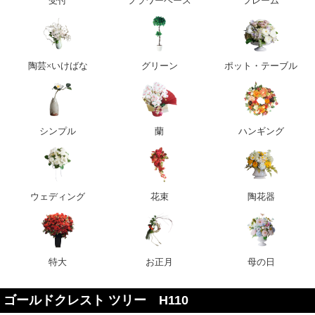
受付
フラワーベース
フレーム
陶芸×いけばな
グリーン
ポット・テーブル
シンプル
蘭
ハンギング
ウェディング
花束
陶花器
特大
お正月
母の日
ゴールドクレスト ツリー H110