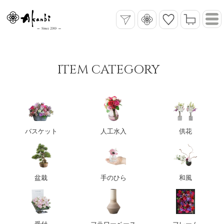
ITEM CATEGORY
バスケット
人工水入
供花
盆栽
手のひら
和風