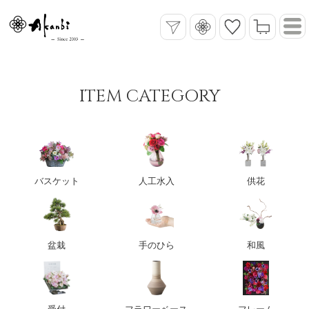
ITEM CATEGORY
バスケット
人工水入
供花
盆栽
手のひら
和風