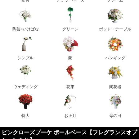
受付
フラワーベース
フレーム
陶芸×いけばな
グリーン
ポット・テーブル
シンプル
蘭
ハンギング
ウェディング
花束
陶花器
特大
お正月
母の日
ピンクローズブーケ ボールベース【フレグランスオプ