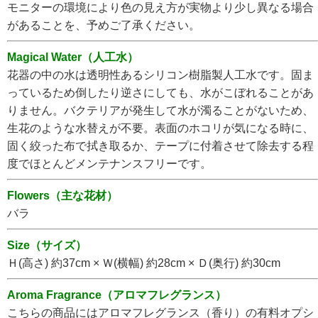
モニターの環境により色の見え方が実物より少し異なる場合
があることを、予めご了承ください。
Magical Water（人工水）
花器の中の水は透明性あるシリコン樹脂製人工水です。固ま
っているため倒したり逆さにしても、水がこぼれることがあ
りません。バクテリアが発生して水が濁ることがないため、
生花のような水替えが不要。表面のホコリが気になる時に、
固く絞った布で拭き取るか、テープに付着させて除去する程
度でほとんどメンテナンスフリーです。
Flowers（主な花材）
バラ
Size（サイズ）
Ｈ(高さ) 約37cm × Ｗ(横幅) 約28cm × Ｄ(奥行) 約30cm
Aroma Fragrance（アロマフレグランス）
こちらの商品にはアロマフレグランス（香り）の有料オプシ