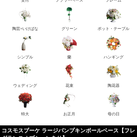
受付
フラワーベース
フレーム
陶芸×いけばな
グリーン
ポット・テーブル
シンプル
蘭
ハンギング
ウェディング
花束
陶花器
特大
お正月
母の日
コスモスブーケ ラージパンプキンボールベース【フレ