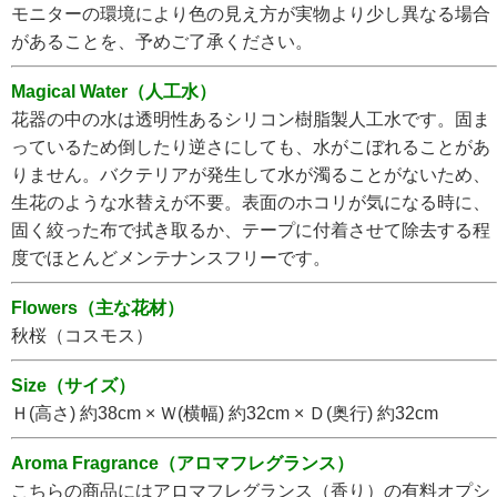
モニターの環境により色の見え方が実物より少し異なる場合
があることを、予めご了承ください。
Magical Water（人工水）
花器の中の水は透明性あるシリコン樹脂製人工水です。固ま
っているため倒したり逆さにしても、水がこぼれることがあ
りません。バクテリアが発生して水が濁ることがないため、
生花のような水替えが不要。表面のホコリが気になる時に、
固く絞った布で拭き取るか、テープに付着させて除去する程
度でほとんどメンテナンスフリーです。
Flowers（主な花材）
秋桜（コスモス）
Size（サイズ）
Ｈ(高さ) 約38cm × Ｗ(横幅) 約32cm × Ｄ(奥行) 約32cm
Aroma Fragrance（アロマフレグランス）
こちらの商品にはアロマフレグランス（香り）の有料オプシ