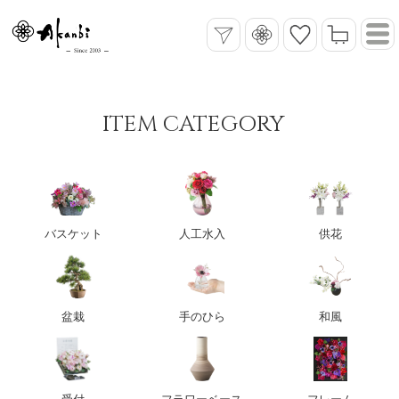
ITEM CATEGORY
バスケット
人工水入
供花
盆栽
手のひら
和風