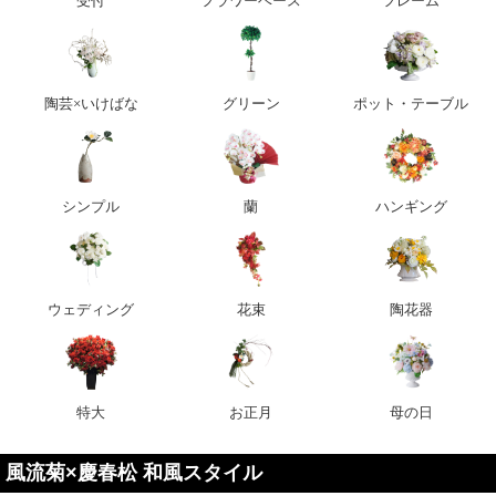
受付
フラワーベース
フレーム
陶芸×いけばな
グリーン
ポット・テーブル
シンプル
蘭
ハンギング
ウェディング
花束
陶花器
特大
お正月
母の日
風流菊×慶春松 和風スタイル