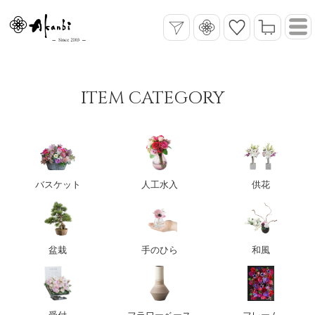
ITEM CATEGORY
バスケット
人工水入
供花
盆栽
手のひら
和風