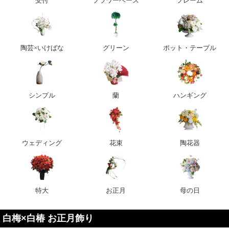
受付
フラワーベース
フレーム
陶芸×いけばな
グリーン
ポット・テーブル
シンプル
蘭
ハンギング
ウェディング
花束
陶花器
特大
お正月
母の日
白梅×白椿 お正月飾り