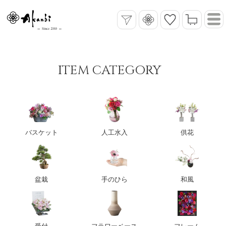
ITEM CATEGORY
バスケット
人工水入
供花
盆栽
手のひら
和風