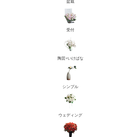
盆栽
受付
陶芸×いけばな
シンプル
ウェディング