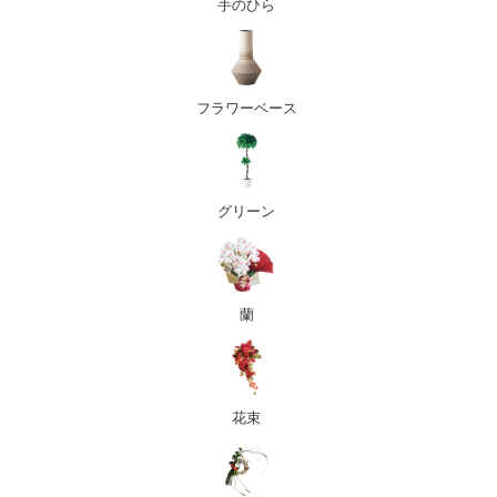
手のひら
フラワーベース
グリーン
蘭
花束