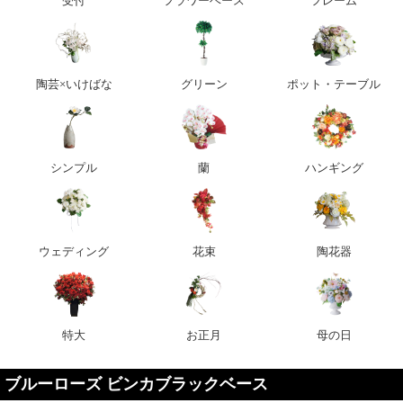
受付
フラワーベース
フレーム
陶芸×いけばな
グリーン
ポット・テーブル
シンプル
蘭
ハンギング
ウェディング
花束
陶花器
特大
お正月
母の日
ブルーローズ ビンカブラックベース