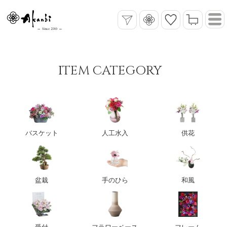
ITEM CATEGORY
バスケット
人工水入
供花
盆栽
手のひら
和風