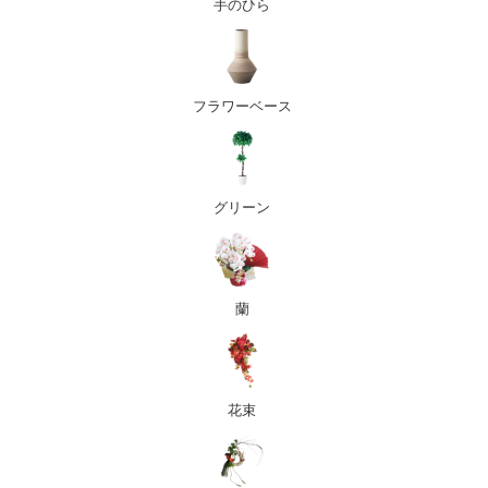
手のひら
フラワーベース
グリーン
蘭
花束