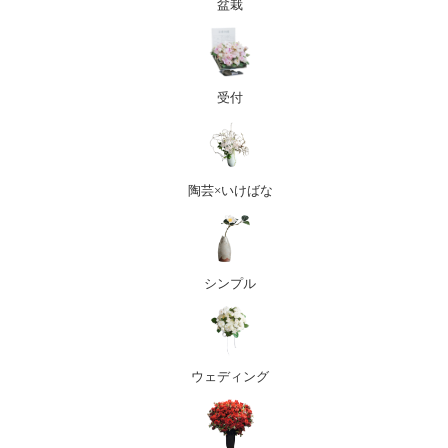
盆栽
受付
陶芸×いけばな
シンプル
ウェディング